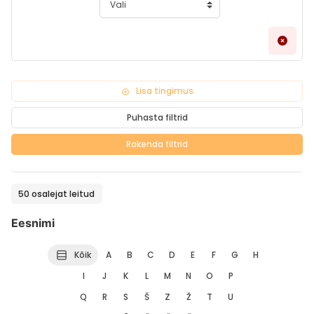
Eema
Lisa tingimus
Puhasta filtrid
Rakenda filtrid
50 osalejat leitud
Eesnimi
Kõik
A
B
C
D
E
F
G
H
I
J
K
L
M
N
O
P
Q
R
S
Š
Z
Ž
T
U