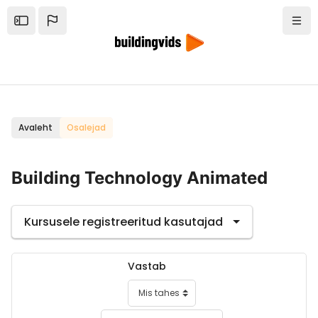
Jäta vahele peasisuni
Open the sidebar
Navi
Avaleht
Osalejad
Building Technology Animated
Participants tertiary navigation.
Kursusele registreeritud kasutajad
Filter 1
Vastab
Filtri tüüp