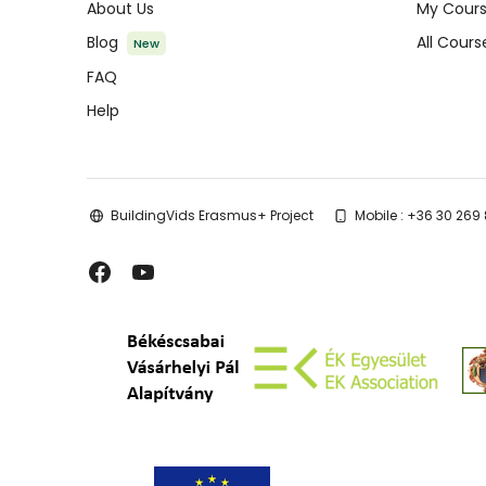
About Us
My Cour
Blog
All Cours
New
FAQ
Help
BuildingVids Erasmus+ Project
Mobile : +36 30 269