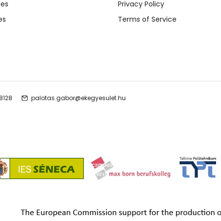
ses
Privacy Policy
es
Terms of Service
 8128
palotas.gabor@ekegyesulet.hu