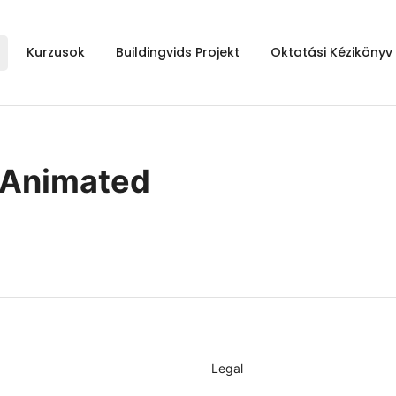
Kurzusok
Buildingvids Projekt
Oktatási Kézikönyv
 Animated
keresése
Legal