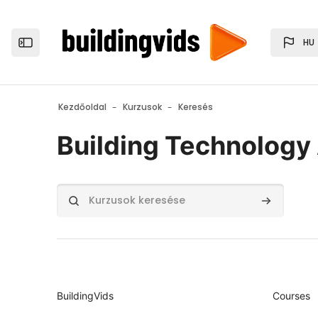
Tovább a fő tartalomhoz
HU
Open the sidebar
Kezdőoldal
Kurzusok
Keresés
Building Technology
Kurzusok keresése
Kurzusok 
BuildingVids
Courses